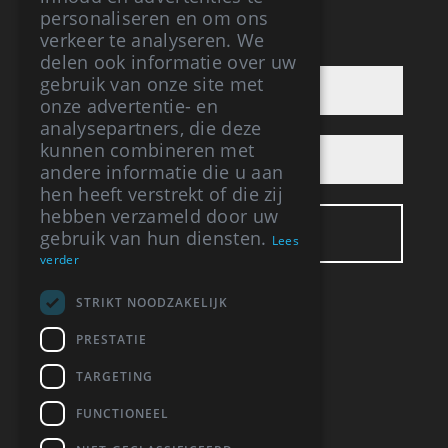
personaliseren en om ons
verkeer te analyseren. We
AANMELDEN NIEUWBRIEF
delen ook informatie over uw
gebruik van onze site met
onze advertentie- en
analysepartners, die deze
kunnen combineren met
andere informatie die u aan
hen heeft verstrekt of die zij
hebben verzameld door uw
gebruik van hun diensten.
Lees
verder
STRIKT NOODZAKELIJK
BUREAU VRIS
PRESTATIE
Respelhoek 3
TARGETING
7274 EL Geesteren (GLD)
06-12394064
FUNCTIONEEL
info@bureauvris.nl
BTW: NL 0015 859 44 B30