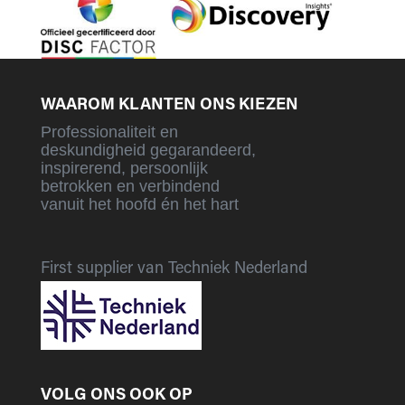
WAAROM KLANTEN ONS KIEZEN
Professionaliteit en
deskundigheid gegarandeerd,
inspirerend, persoonlijk
betrokken en verbindend
vanuit het hoofd én het hart
First supplier van Techniek Nederland
VOLG ONS OOK OP