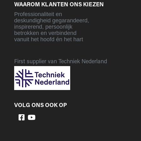
WAAROM KLANTEN ONS KIEZEN
Professionaliteit en
deskundigheid gegarandeerd,
inspirerend, persoonlijk
betrokken en verbindend
vanuit het hoofd én het hart
First supplier van Techniek Nederland
VOLG ONS OOK OP