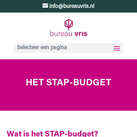
info@bureauvris.nl
Selecteer een pagina
HET STAP-BUDGET
Wat is het STAP-budget?