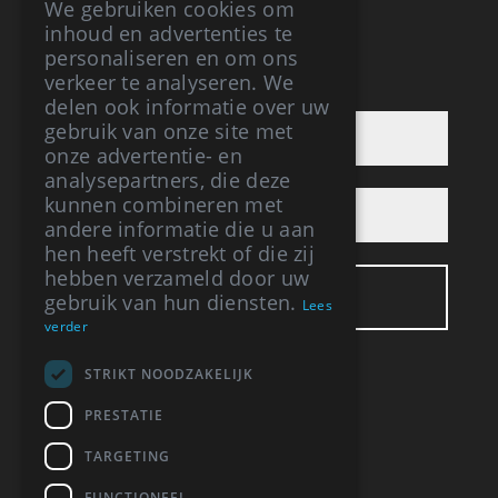
We gebruiken cookies om
inhoud en advertenties te
personaliseren en om ons
verkeer te analyseren. We
AANMELDEN NIEUWBRIEF
delen ook informatie over uw
gebruik van onze site met
onze advertentie- en
analysepartners, die deze
kunnen combineren met
andere informatie die u aan
hen heeft verstrekt of die zij
hebben verzameld door uw
gebruik van hun diensten.
Lees
verder
STRIKT NOODZAKELIJK
BUREAU VRIS
PRESTATIE
Respelhoek 3
TARGETING
7274 EL Geesteren (GLD)
06-12394064
FUNCTIONEEL