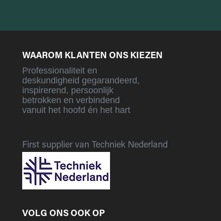
WAAROM KLANTEN ONS KIEZEN
Professionaliteit en
deskundigheid gegarandeerd,
inspirerend, persoonlijk
betrokken en verbindend
vanuit het hoofd én het hart
First supplier van Techniek Nederland
VOLG ONS OOK OP