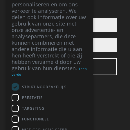
personaliseren en om ons
verkeer te analyseren. We
AANMELDEN NIEUWBRIEF
delen ook informatie over uw
gebruik van onze site met
onze advertentie- en
analysepartners, die deze
kunnen combineren met
andere informatie die u aan
hen heeft verstrekt of die zij
hebben verzameld door uw
gebruik van hun diensten.
Lees
verder
STRIKT NOODZAKELIJK
BUREAU VRIS
PRESTATIE
Respelhoek 3
TARGETING
7274 EL Geesteren (GLD)
06-12394064
FUNCTIONEEL
info@bureauvris.nl
BTW: NL 0015 859 44 B30
NIET-GECLASSIFICEERD