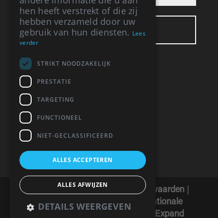
andere informatie die u aan
hen heeft verstrekt of die zij
hebben verzameld door uw
gebruik van hun diensten.
Lees
verder
STRIKT NOODZAKELIJK
BUREAU VRIS
PRESTATIE
Respelhoek 3
TARGETING
7274 EL Geesteren (GLD)
06-12394064
FUNCTIONEEL
info@bureauvris.nl
BTW: NL 0015 859 44 B30
NIET-GECLASSIFICEERD
ALLES ACCEPTEREN
ALLES AFWIJZEN
AVG verklaring
|
Algemene voorwaarden
|
Voorwaarden klachten
|
Internationale
DETAILS WEERGEVEN
Ethische Code
|
Gedragscode
|
Expand