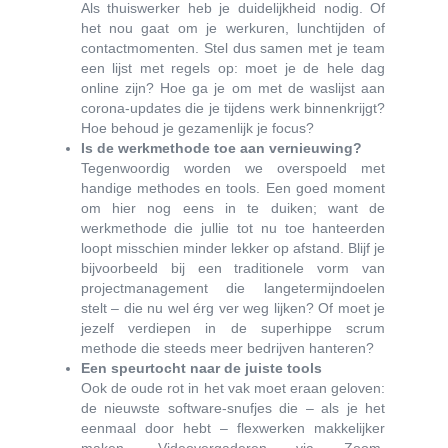
Als thuiswerker heb je duidelijkheid nodig. Of
het nou gaat om je werkuren, lunchtijden of
contactmomenten. Stel dus samen met je team
een lijst met regels op: moet je de hele dag
online zijn? Hoe ga je om met de waslijst aan
corona-updates die je tijdens werk binnenkrijgt?
Hoe behoud je gezamenlijk je focus?
Is de werkmethode toe aan vernieuwing?
Tegenwoordig worden we overspoeld met
handige methodes en tools. Een goed moment
om hier nog eens in te duiken; want de
werkmethode die jullie tot nu toe hanteerden
loopt misschien minder lekker op afstand. Blijf je
bijvoorbeeld bij een traditionele vorm van
projectmanagement die langetermijndoelen
stelt – die nu wel érg ver weg lijken? Of moet je
jezelf verdiepen in de superhippe scrum
methode die steeds meer bedrijven hanteren?
Een speurtocht naar de juiste tools
Ook de oude rot in het vak moet eraan geloven:
de nieuwste software-snufjes die – als je het
eenmaal door hebt – flexwerken makkelijker