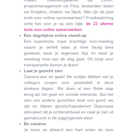
maken. Videovergaderen via Zoom,
projectmanagement via Flow, bestanden delen
via Dropbox, chatten via Slack. Wat zijn de juist
tools voor online samenwerken? Frankwatching
zette het voor je op een rijtje:
de 22 ultieme
tools voor online samenwerken
.
Een dagelijkse online
stand-up
Een superkorte maar krachtige mini-meeting
waarin je vertelt waar je mee bezig bent
geweest, waar je tegenaan liep en waar je
vandaag mee aan de slag gaat. Dit zorgt voor
transparantie binnen je team!
Laat je gezicht zien
Camera aan en gaan! De vrolijke blikken van je
collega’s zorgen voor positiviteit in deze
donkere dagen. We doen al een flinke stap
terug als het gaat om sociale interactie, dus het
zien van andere gezichten doet ons goed: we
zijn en blijven gezelschapsdieren! Daarnaast
stimuleert dit je ochtendritueel en raak je niet uit
gemakzucht in de joggingbroek-sleur.
Be creative
Je team op afstand een hart onder de riem