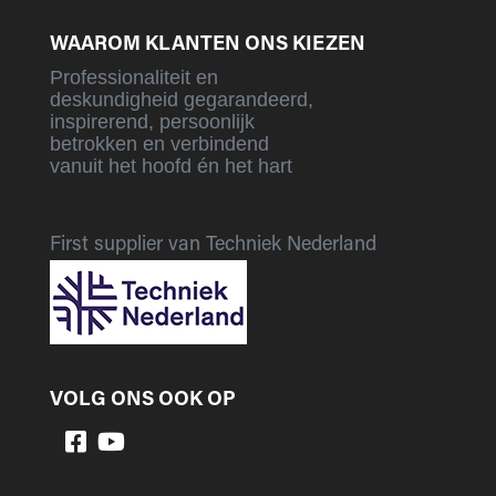
WAAROM KLANTEN ONS KIEZEN
Professionaliteit en
deskundigheid gegarandeerd,
inspirerend, persoonlijk
betrokken en verbindend
vanuit het hoofd én het hart
First supplier van Techniek Nederland
VOLG ONS OOK OP