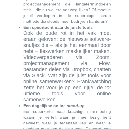
projectmanagement die langetermijndoelen
stelt – die nu wel érg ver weg lijken? Of moet je
jezelf verdiepen in de superhippe scrum
methode die steeds meer bedrijven hanteren?
Een speurtocht naar de juiste tools
Ook de oude rot in het vak moet
eraan geloven: de nieuwste software-
snufjes die – als je het eenmaal door
hebt – flexwerken makkelijker maken.
Videovergaderen via Zoom,
projectmanagement via Flow,
bestanden delen via Dropbox, chatten
via Slack. Wat zijn de juist tools voor
online samenwerken? Frankwatching
zette het voor je op een rijtje:
de 22
ultieme tools voor online
samenwerken
.
Een dagelijkse online
stand-up
Een superkorte maar krachtige mini-meeting
waarin je vertelt waar je mee bezig bent
geweest, waar je tegenaan liep en waar je
vandaag mee aan de slag gaat. Dit zorgt voor