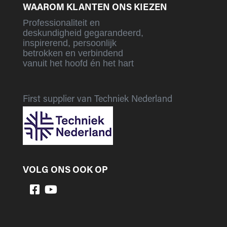
WAAROM KLANTEN ONS KIEZEN
Professionaliteit en
deskundigheid gegarandeerd,
inspirerend, persoonlijk
betrokken en verbindend
vanuit het hoofd én het hart
First supplier van Techniek Nederland
VOLG ONS OOK OP