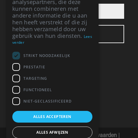
analysepartners, die deze
kunnen combineren met
andere informatie die u aan
hen heeft verstrekt of die zij
hebben verzameld door uw
gebruik van hun diensten.
Lees
verder
STRIKT NOODZAKELIJK
BUREAU VRIS
PRESTATIE
Respelhoek 3
TARGETING
7274 EL Geesteren (GLD)
06-12394064
FUNCTIONEEL
info@bureauvris.nl
BTW: NL 0015 859 44 B30
NIET-GECLASSIFICEERD
ALLES ACCEPTEREN
ALLES AFWIJZEN
AVG verklaring
|
Algemene voorwaarden
|