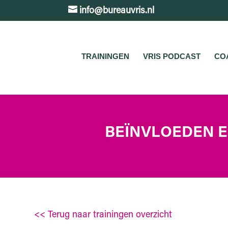
info@bureauvris.nl
TRAININGEN
VRIS PODCAST
CO
BEÏNVLOEDEN 
<< Terug naar trainingen overzicht