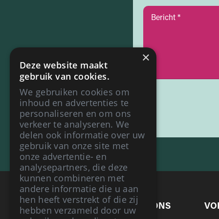
×
Deze website maakt
gebruik van cookies.
We gebruiken cookies om
inhoud en advertenties te
personaliseren en om ons
verkeer te analyseren. We
delen ook informatie over uw
gebruik van onze site met
onze advertentie- en
analysepartners, die deze
kunnen combineren met
andere informatie die u aan
hen heeft verstrekt of die zij
WAAROM KLANTEN ONS
VO
hebben verzameld door uw
KIEZEN