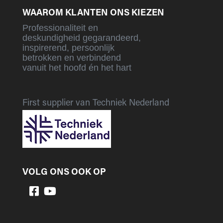
WAAROM KLANTEN ONS KIEZEN
Professionaliteit en
deskundigheid gegarandeerd,
inspirerend, persoonlijk
betrokken en verbindend
vanuit het hoofd én het hart
First supplier van Techniek Nederland
VOLG ONS OOK OP