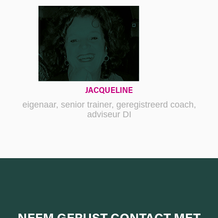
JACQUELINE
eigenaar, senior trainer, geregistreerd coach,
adviseur DI