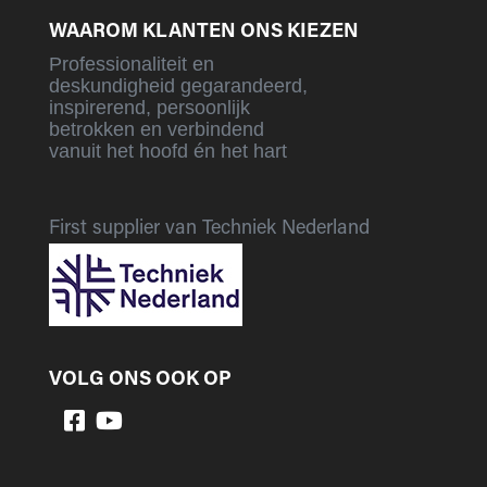
WAAROM KLANTEN ONS KIEZEN
Professionaliteit en
deskundigheid gegarandeerd,
inspirerend, persoonlijk
betrokken en verbindend
vanuit het hoofd én het hart
First supplier van Techniek Nederland
VOLG ONS OOK OP